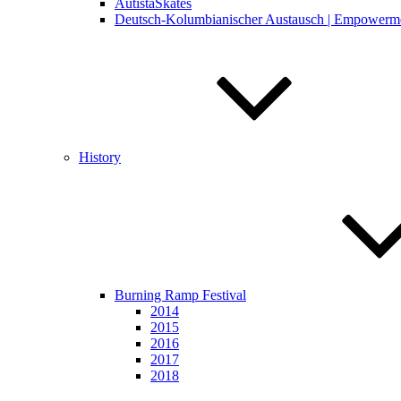
AutistaSkates
Deutsch-Kolumbianischer Austausch | Empowerm
History
Burning Ramp Festival
2014
2015
2016
2017
2018