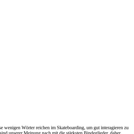
 wenigen Wörter reichen im Skateboarding, um gut interagieren zu
 sind unserer Meinung nach mit die stärksten Bindeglieder, daher