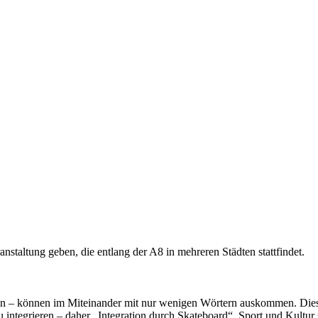
nstaltung geben, die entlang der A8 in mehreren Städten stattfindet.
on – können im Miteinander mit nur wenigen Wörtern auskommen. Diese
zu integrieren – daher „Integration durch Skateboard“. Sport und Kultur