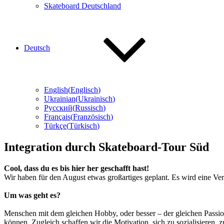
Skateboard Deutschland
Deutsch
English
(
Englisch
)
Ukrainian
(
Ukrainisch
)
Русский
(
Russisch
)
Français
(
Französisch
)
Türkçe
(
Türkisch
)
Integration durch Skateboard-Tour Süd
Cool, dass du es bis hier her geschafft hast!
Wir haben für den August etwas großartiges geplant. Es wird eine Vera
Um was geht es?
Menschen mit dem gleichen Hobby, oder besser – der gleichen Passi
können. Zugleich schaffen wir die Motivation, sich zu sozialisieren, 