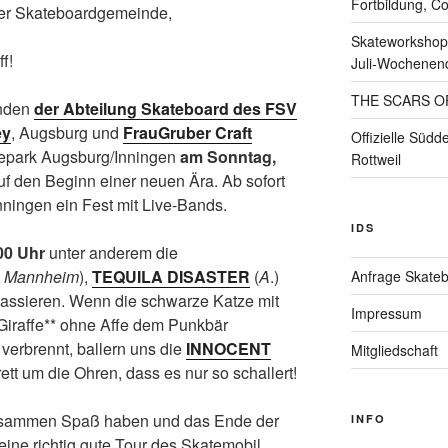
Fortbildung, C
er Skateboardgemeinde,
Skateworkshop 
f!
Juli-Wochenen
THE SCARS O
nden
der Abteilung Skateboard des FSV
ey
, Augsburg und
FrauGruber Craft
Offizielle Südd
atepark Augsburg/Inningen
am Sonntag,
Rottweil
f den Beginn einer neuen Ära. Ab sofort
nningen ein Fest mit Live-Bands.
IDS
00 Uhr
unter anderem die
, Mannheim
),
TEQUILA DISASTER
(
A
.)
Anfrage Skate
massieren. Wenn die schwarze Katze mit
Impressum
iraffe** ohne Affe dem Punkbär
 verbrennt, ballern uns die
INNOCENT
Mitgliedschaft
rett um die Ohren, dass es nur so schallert!
zusammen Spaß haben und das Ende der
INFO
ine richtig gute Tour des Skatemobil