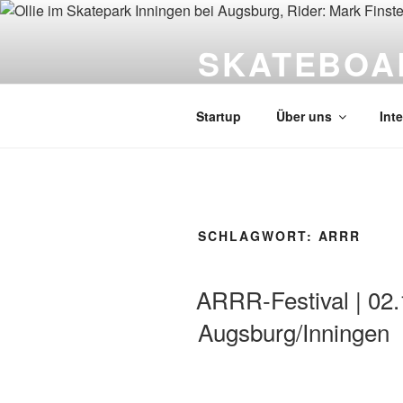
Zum
Inhalt
SKATEBOA
springen
Das tut bestimmt nicht weh
Startup
Über uns
Int
SCHLAGWORT:
ARRR
ARRR-Festival | 02.
Augsburg/Inningen