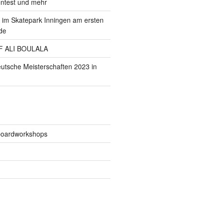
ontest und mehr
im Skatepark Inningen am ersten
de
F ALI BOULALA
eutsche Meisterschaften 2023 in
boardworkshops