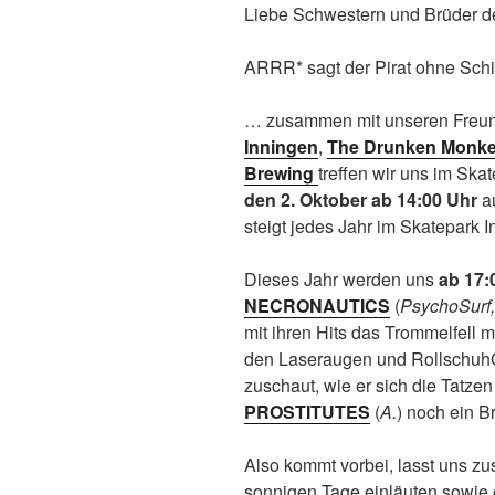
Liebe Schwestern und Brüder d
ARRR* sagt der Pirat ohne Schif
… zusammen mit unseren Freu
Inningen
,
The Drunken Monk
Brewing
treffen wir uns im Sk
den 2. Oktober ab 14:00 Uhr
au
steigt jedes Jahr im Skatepark I
Dieses Jahr werden uns
ab 17:
NECRONAUTICS
(
PsychoSurf
mit ihren Hits das Trommelfell 
den Laseraugen und RollschuhG
zuschaut, wie er sich die Tatzen
PROSTITUTES
(
A.
) noch ein B
Also kommt vorbei, lasst uns 
sonnigen Tage einläuten sowie e