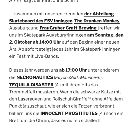
ARRR* sagt der Pirat ohne Schiff!
… zusammen mit unseren Freunden
der Abteilung
Skateboard des FSV Inningen
,
The Drunken Monkey
,
Augsburg und
FrauGruber Craft Brewing
treffen wir
uns im Skatepark Augsburg/Inningen
am Sonntag, den
2. Oktober ab 14:00 Uhr
auf den Beginn einer neuen
Ära. Ab sofort steigt jedes Jahr im Skatepark Inningen
ein Fest mit Live-Bands.
Dieses Jahr werden uns
ab 17:00 Uhr
unter anderem
PsychoSurf, Mannheim
die
NECRONAUTICS
(
),
A
TEQUILA DISASTER
(
.) mit ihren Hits das
Trommelfell massieren. Wenn die schwarze Katze mit
den Laseraugen und RollschuhGiraffe** ohne Affe dem
Punkbär zuschaut, wie er sich die Tatzen verbrennt,
A.
ballern uns die
INNOCENT PROSTITUTES
(
) noch ein
Brett um die Ohren, dass es nur so schallert!