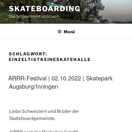
Zum
SKATEBOARDING
Inhalt
Das tut bestimmt nicht weh
springen
Menü
SCHLAGWORT:
EINZELTISTKEINESKATEHALLE
ARRR-Festival | 02.10.2022 | Skatepark
Augsburg/Inningen
Liebe Schwestern und Brüder der
Skateboardgemeinde,