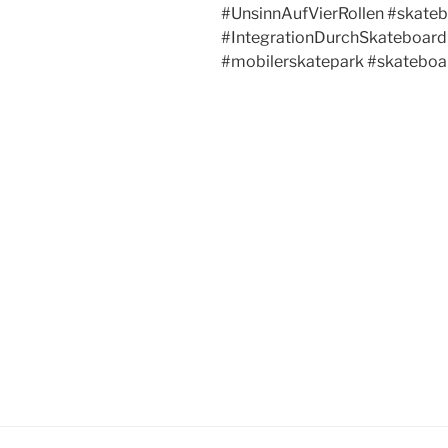
#UnsinnAufVierRollen #skate
#IntegrationDurchSkateboard 
#mobilerskatepark
#skateboa