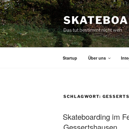
Zum
Inhalt
SKATEBOA
springen
Das tut bestimmt nicht weh
Startup
Über uns
Inte
SCHLAGWORT:
GESSERT
Skateboarding im F
Gessertshausen