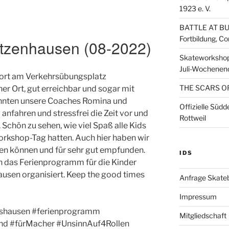
1923 e. V.
BATTLE AT BU
Fortbildung, C
utzenhausen (08-2022)
Skateworkshop
Juli-Wochenen
dort am Verkehrsübungsplatz
THE SCARS O
er Ort, gut erreichbar und sogar mit
onnten unsere Coaches Romina und
Offizielle Süd
nfahren und stressfrei die Zeit vor und
Rottweil
chön zu sehen, wie viel Spaß alle Kids
orkshop-Tag hatten. Auch hier haben wir
en können und für sehr gut empfunden.
IDS
en das Ferienprogramm für die Kinder
ausen organisiert. Keep the good times
Anfrage Skate
Impressum
tshausen #ferienprogramm
Mitgliedschaft
nd #fürMacher #UnsinnAuf4Rollen