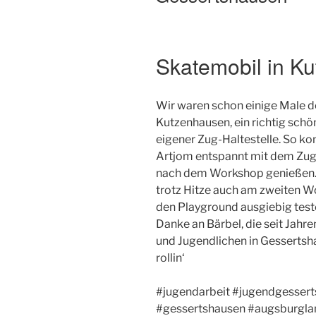
Skatemobil in K
Wir waren schon einige Male 
Kutzenhausen, ein richtig schön
eigener Zug-Haltestelle. So k
Artjom entspannt mit dem Zug a
nach dem Workshop genießen. S
trotz Hitze auch am zweiten W
den Playground ausgiebig test
Danke an Bärbel, die seit Jahr
und Jugendlichen in Gessertsh
rollin‘
#jugendarbeit #jugendgesser
#gessertshausen #augsburgla