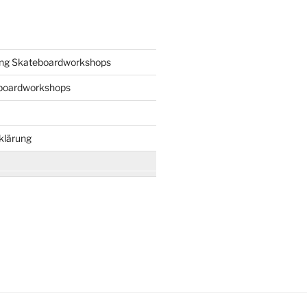
ng Skateboardworkshops
boardworkshops
klärung