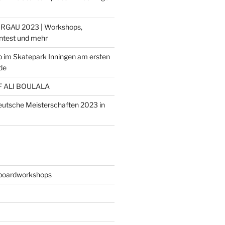
RGAU 2023 | Workshops,
ontest und mehr
 im Skatepark Inningen am ersten
de
F ALI BOULALA
deutsche Meisterschaften 2023 in
boardworkshops