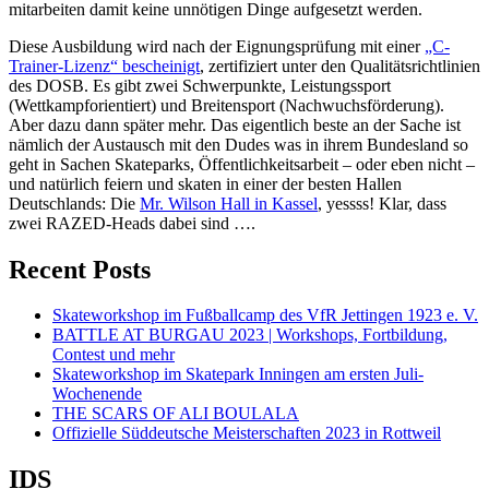
mitarbeiten damit keine unnötigen Dinge aufgesetzt werden.
Diese Ausbildung wird nach der Eignungsprüfung mit einer
„C-
Trainer-Lizenz“ bescheinigt
, zertifiziert unter den Qualitätsrichtlinien
des DOSB. Es gibt zwei Schwerpunkte, Leistungssport
(Wettkampforientiert) und Breitensport (Nachwuchsförderung).
Aber dazu dann später mehr. Das eigentlich beste an der Sache ist
nämlich der Austausch mit den Dudes was in ihrem Bundesland so
geht in Sachen Skateparks, Öffentlichkeitsarbeit – oder eben nicht –
und natürlich feiern und skaten in einer der besten Hallen
Deutschlands: Die
Mr. Wilson Hall in Kassel
, yessss! Klar, dass
zwei RAZED-Heads dabei sind ….
Recent Posts
Skateworkshop im Fußballcamp des VfR Jettingen 1923 e. V.
BATTLE AT BURGAU 2023 | Workshops, Fortbildung,
Contest und mehr
Skateworkshop im Skatepark Inningen am ersten Juli-
Wochenende
THE SCARS OF ALI BOULALA
Offizielle Süddeutsche Meisterschaften 2023 in Rottweil
IDS