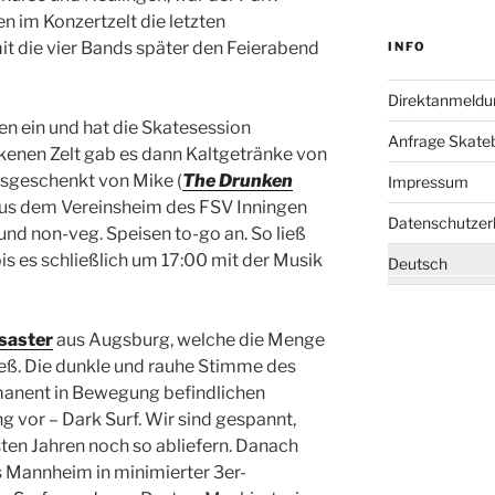
en im Konzertzelt die letzten
it die vier Bands später den Feierabend
INFO
Direktanmeldu
en ein und hat die Skatesession
Anfrage Skate
enen Zelt gab es dann Kaltgetränke von
usgeschenkt von Mike (
The Drunken
Impressum
 aus dem Vereinsheim des FSV Inningen
Datenschutzer
und non-veg. Speisen to-go an. So ließ
bis es schließlich um 17:00 mit der Musik
Deutsch
isaster
aus Augsburg, welche die Menge
ieß. Die dunkle und rauhe Stimme des
anent in Bewegung befindlichen
g vor – Dark Surf. Wir sind gespannt,
ten Jahren noch so abliefern. Danach
s Mannheim in minimierter 3er-