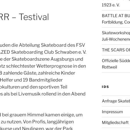
1923 e. V.
R – Testival
BATTLE AT BU
Fortbildung, C
Skateworkshop
Juli-Wochenen
luden die Abteilung Skateboard des FSV
THE SCARS O
AZED Skateboarding Club Schwaben e. V.
ile der Skateboardszene Augsburgs und
Offizielle Süd
tz schlechtester Wetterprognose in den
Rottweil
8 zahlende Gäste, zahlreiche Kinder
0 Helfer und 19 Bandmitglieder
kulturen und den sportiven Teil
IDS
s als bei Livemusik rollend in den Abend
Anfrage Skate
Impressum
nd bei grauem Himmel kamen einige, um
zu nutzen. Von Profis, langjährigen
Mitgliedschaft
kurse und Neulingen, war der Park