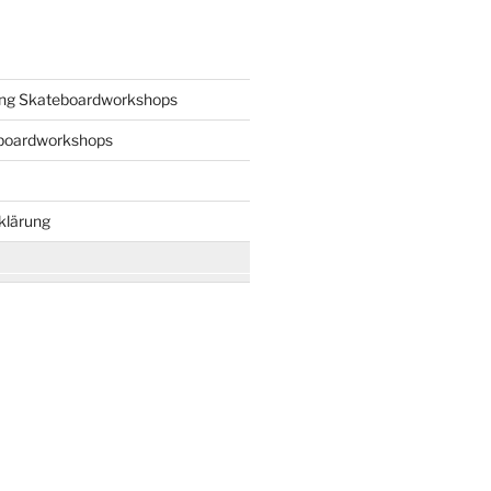
ng Skateboardworkshops
boardworkshops
klärung