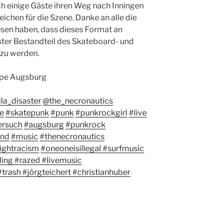
h einige Gäste ihren Weg nach Inningen
eichen für die Szene. Danke an alle die
en haben, dass dieses Format an
ester Bestandteil des Skateboard- und
 zu werden.
pe Augsburg
la_disaster
@the_necronautics
e
#skatepunk
#punk
#punkrockgirl
#live
ersuch
#augsburg
#punkrock
nd
#music
#thenecronautics
ightracism
#oneoneisillegal
#surfmusic
ding
#razed
#livemusic
#trash
#jörgteichert
#christianhuber