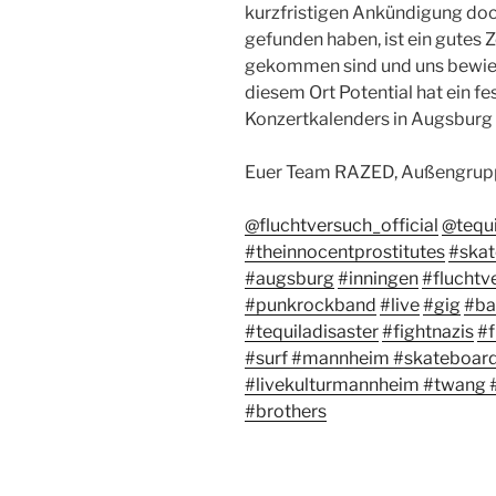
kurzfristigen Ankündigung doc
gefunden haben, ist ein gutes Z
gekommen sind und uns bewies
diesem Ort Potential hat ein f
Konzertkalenders in Augsburg
Euer Team RAZED, Außengrup
@fluchtversuch_official
@tequi
#theinnocentprostitutes
#skat
#augsburg
#inningen
#fluchtv
#punkrockband
#live
#gig
#ba
#tequiladisaster
#fightnazis
#f
#surf
#mannheim
#skateboar
#livekulturmannheim
#twang
#brothers