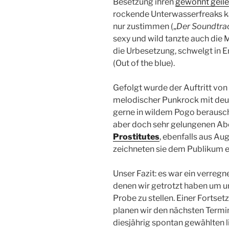
Besetzung ihren
gewohnt geile
rockende Unterwasserfreaks k
nur zustimmen („
Der Soundtrac
sexy und wild tanzte auch die 
die Urbesetzung, schwelgt in E
(Out of the blue).
Gefolgt wurde der Auftritt von
melodischer Punkrock mit deu
gerne in wildem Pogo berausch
aber doch sehr gelungenen A
Prostitutes
, ebenfalls aus Au
zeichneten sie dem Publikum ei
Unser Fazit: es war ein verregn
denen wir getrotzt haben um u
Probe zu stellen. Einer Fortset
planen wir den nächsten Termin
diesjährig spontan gewählten l