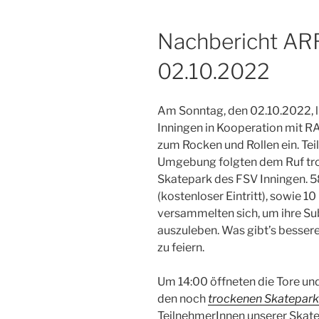
Nachbericht ARR
02.10.2022
Am Sonntag, den 02.10.2022, 
Inningen in Kooperation mit R
zum Rocken und Rollen ein. Te
Umgebung folgten dem Ruf tro
Skatepark des FSV Inningen. 5
(kostenloser Eintritt), sowie 1
versammelten sich, um ihre Sub
auszuleben. Was gibt’s bessere
zu feiern.
Um 14:00 öffneten die Tore u
den noch
trockenen Skatepark
TeilnehmerInnen unserer Skate