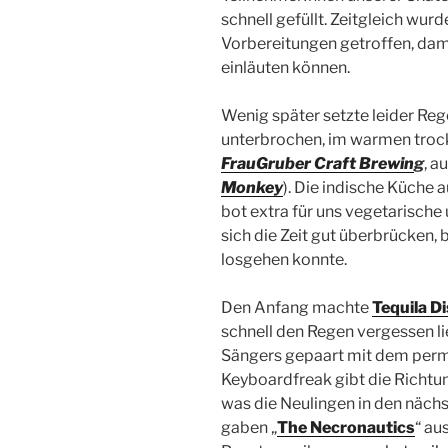
schnell gefüllt. Zeitgleich wurd
Vorbereitungen getroffen, dam
einläuten können.
Wenig später setzte leider Reg
unterbrochen, im warmen trock
FrauGruber Craft Brewi
n
g
, a
Monkey
). Die indische Küche
bot extra für uns vegetarische 
sich die Zeit gut überbrücken, 
losgehen konnte.
Den Anfang machte
Tequila D
schnell den Regen vergessen l
Sängers gepaart mit dem perm
Keyboardfreak gibt die Richtun
was die Neulingen in den nächs
gaben „
The Necronautics
“ au