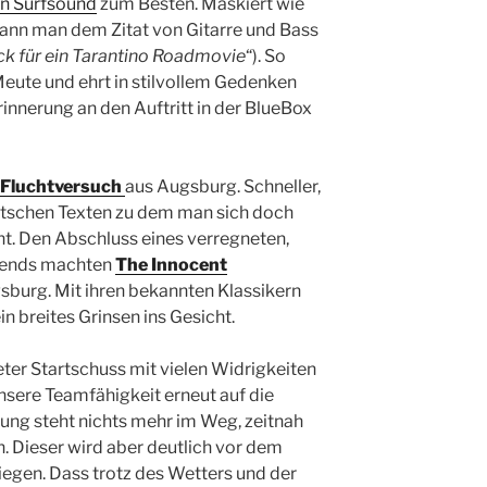
n Surfsound
zum Besten. Maskiert wie
ann man dem Zitat von Gitarre und Bass
k für ein Tarantino Roadmovie
“). So
Meute und ehrt in stilvollem Gedenken
rinnerung an den Auftritt in der BlueBox
Fluchtversuch
aus Augsburg. Schneller,
tschen Texten zu dem man sich doch
t. Den Abschluss eines verregneten,
bends machten
The Innocent
gsburg. Mit ihren bekannten Klassikern
n breites Grinsen ins Gesicht.
eter Startschuss mit vielen Widrigkeiten
nsere Teamfähigkeit erneut auf die
zung steht nichts mehr im Weg, zeitnah
. Dieser wird aber deutlich vor dem
iegen. Dass trotz des Wetters und der