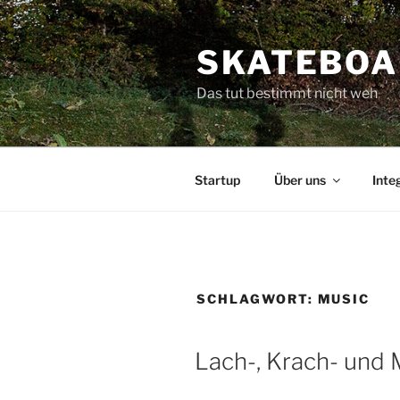
Zum
Inhalt
SKATEBOA
springen
Das tut bestimmt nicht weh
Startup
Über uns
Inte
SCHLAGWORT:
MUSIC
Lach-, Krach- und