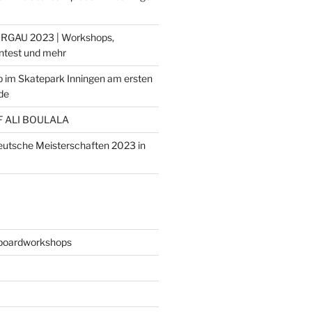
RGAU 2023 | Workshops,
ontest und mehr
 im Skatepark Inningen am ersten
de
F ALI BOULALA
deutsche Meisterschaften 2023 in
boardworkshops