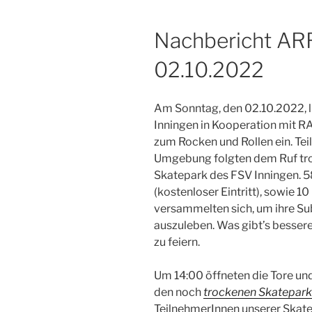
Nachbericht ARR
02.10.2022
Am Sonntag, den 02.10.2022, 
Inningen in Kooperation mit R
zum Rocken und Rollen ein. Te
Umgebung folgten dem Ruf tro
Skatepark des FSV Inningen. 5
(kostenloser Eintritt), sowie 1
versammelten sich, um ihre Sub
auszuleben. Was gibt’s bessere
zu feiern.
Um 14:00 öffneten die Tore u
den noch
trockenen Skatepark
TeilnehmerInnen unserer Skate