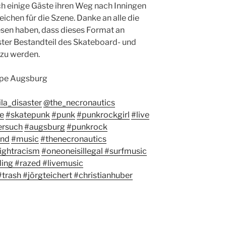
h einige Gäste ihren Weg nach Inningen
eichen für die Szene. Danke an alle die
en haben, dass dieses Format an
ester Bestandteil des Skateboard- und
 zu werden.
pe Augsburg
la_disaster
@the_necronautics
e
#skatepunk
#punk
#punkrockgirl
#live
ersuch
#augsburg
#punkrock
nd
#music
#thenecronautics
ightracism
#oneoneisillegal
#surfmusic
ding
#razed
#livemusic
#trash
#jörgteichert
#christianhuber