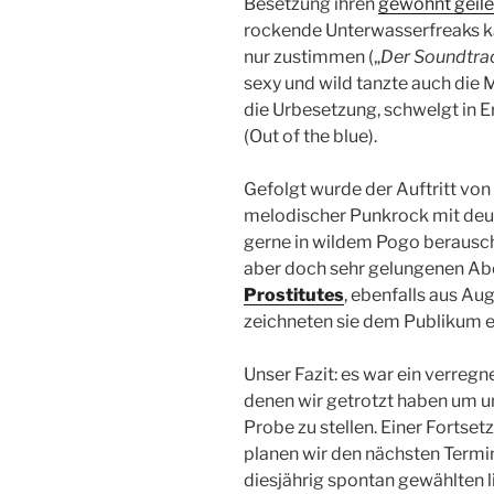
Besetzung ihren
gewohnt geile
rockende Unterwasserfreaks k
nur zustimmen („
Der Soundtrac
sexy und wild tanzte auch die 
die Urbesetzung, schwelgt in E
(Out of the blue).
Gefolgt wurde der Auftritt von
melodischer Punkrock mit deu
gerne in wildem Pogo berausch
aber doch sehr gelungenen A
Prostitutes
, ebenfalls aus Au
zeichneten sie dem Publikum ei
Unser Fazit: es war ein verregn
denen wir getrotzt haben um u
Probe zu stellen. Einer Fortset
planen wir den nächsten Termin
diesjährig spontan gewählten l