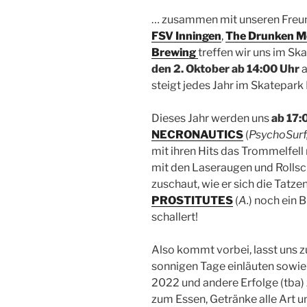
… zusammen mit unseren Fre
FSV Inningen
,
The Drunken M
Brewing
treffen wir uns im S
den 2. Oktober ab 14:00 Uhr
a
steigt jedes Jahr im Skatepark 
Dieses Jahr werden uns
ab 17:
NECRONAUTICS
(
PsychoSurf
mit ihren Hits das Trommelfel
mit den Laseraugen und Rolls
zuschaut, wie er sich die Tatze
PROSTITUTES
(
A.
) noch ein 
schallert!
Also kommt vorbei, lasst uns
sonnigen Tage einläuten sowie 
2022 und andere Erfolge (tba) z
zum Essen, Getränke alle Art 