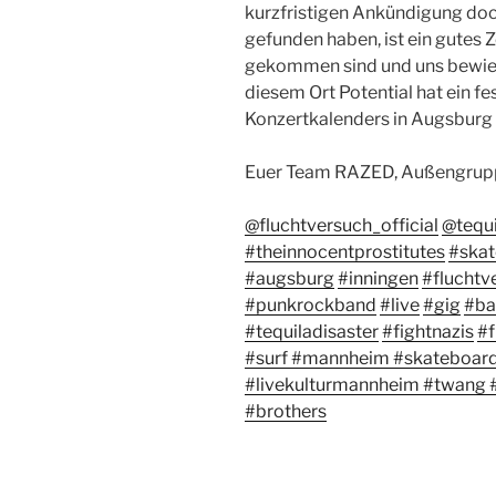
kurzfristigen Ankündigung doc
gefunden haben, ist ein gutes Z
gekommen sind und uns bewies
diesem Ort Potential hat ein f
Konzertkalenders in Augsburg
Euer Team RAZED, Außengrup
@fluchtversuch_official
@tequi
#theinnocentprostitutes
#skat
#augsburg
#inningen
#fluchtv
#punkrockband
#live
#gig
#ba
#tequiladisaster
#fightnazis
#f
#surf
#mannheim
#skateboar
#livekulturmannheim
#twang
#brothers