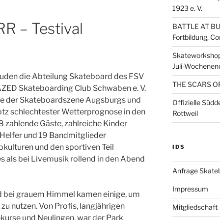
1923 e. V.
R – Testival
BATTLE AT BU
Fortbildung, C
Skateworkshop
Juli-Wochenen
luden die Abteilung Skateboard des FSV
THE SCARS O
AZED Skateboarding Club Schwaben e. V.
ile der Skateboardszene Augsburgs und
Offizielle Süd
tz schlechtester Wetterprognose in den
Rottweil
8 zahlende Gäste, zahlreiche Kinder
0 Helfer und 19 Bandmitglieder
kulturen und den sportiven Teil
IDS
s als bei Livemusik rollend in den Abend
Anfrage Skate
Impressum
nd bei grauem Himmel kamen einige, um
zu nutzen. Von Profis, langjährigen
Mitgliedschaft
kurse und Neulingen, war der Park