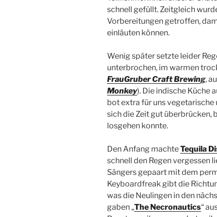
schnell gefüllt. Zeitgleich wurd
Vorbereitungen getroffen, dam
einläuten können.
Wenig später setzte leider Reg
unterbrochen, im warmen trock
FrauGruber Craft Brewi
n
g
, a
Monkey
). Die indische Küche
bot extra für uns vegetarische 
sich die Zeit gut überbrücken, 
losgehen konnte.
Den Anfang machte
Tequila D
schnell den Regen vergessen l
Sängers gepaart mit dem perm
Keyboardfreak gibt die Richtun
was die Neulingen in den nächs
gaben „
The Necronautics
“ au