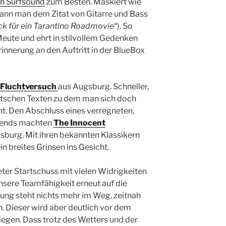
n Surfsound
zum Besten. Maskiert wie
ann man dem Zitat von Gitarre und Bass
k für ein Tarantino Roadmovie
“). So
Meute und ehrt in stilvollem Gedenken
rinnerung an den Auftritt in der BlueBox
Fluchtversuch
aus Augsburg. Schneller,
tschen Texten zu dem man sich doch
t. Den Abschluss eines verregneten,
bends machten
The Innocent
gsburg. Mit ihren bekannten Klassikern
n breites Grinsen ins Gesicht.
eter Startschuss mit vielen Widrigkeiten
nsere Teamfähigkeit erneut auf die
zung steht nichts mehr im Weg, zeitnah
. Dieser wird aber deutlich vor dem
iegen. Dass trotz des Wetters und der