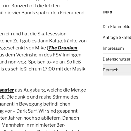
en im Konzertzelt die letzten
it die vier Bands später den Feierabend
INFO
Direktanmeldu
en ein und hat die Skatesession
Anfrage Skate
enen Zelt gab es dann Kaltgetränke von
usgeschenkt von Mike (
The Drunken
Impressum
 aus dem Vereinsheim des FSV Inningen
Datenschutzer
und non-veg. Speisen to-go an. So ließ
bis es schließlich um 17:00 mit der Musik
Deutsch
isaster
aus Augsburg, welche die Menge
ieß. Die dunkle und rauhe Stimme des
anent in Bewegung befindlichen
g vor – Dark Surf. Wir sind gespannt,
ten Jahren noch so abliefern. Danach
s Mannheim in minimierter 3er-