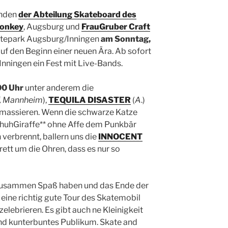
unden
der Abteilung Skateboard des
onkey
, Augsburg und
FrauGruber Craft
katepark Augsburg/Inningen
am Sonntag,
uf den Beginn einer neuen Ära. Ab sofort
Inningen ein Fest mit Live-Bands.
00 Uhr
unter anderem die
, Mannheim
),
TEQUILA DISASTER
(
A
.)
l massieren. Wenn die schwarze Katze
chuhGiraffe** ohne Affe dem Punkbär
n verbrennt, ballern uns die
INNOCENT
Brett um die Ohren, dass es nur so
 zusammen Spaß haben und das Ende der
eine richtig gute Tour des Skatemobil
elebrieren. Es gibt auch ne Kleinigkeit
und kunterbuntes Publikum. Skate and