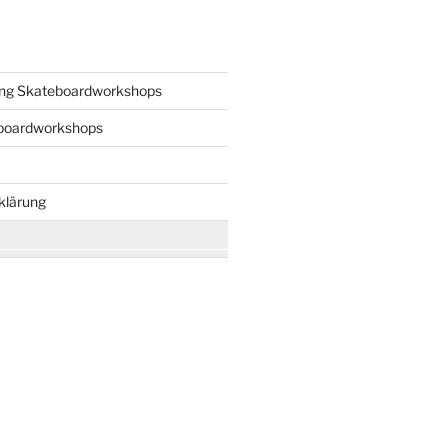
ng Skateboardworkshops
boardworkshops
klärung