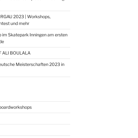
RGAU 2023 | Workshops,
ontest und mehr
 im Skatepark Inningen am ersten
de
F ALI BOULALA
deutsche Meisterschaften 2023 in
boardworkshops