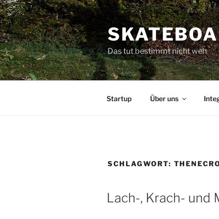
Zum
Inhalt
SKATEBOA
springen
Das tut bestimmt nicht weh
Startup
Über uns
Inte
SCHLAGWORT:
THENECR
Lach-, Krach- und