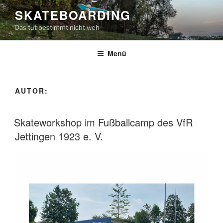
Zum
SKATEBOARDING
Inhalt
Das tut bestimmt nicht weh
springen
Menü
AUTOR:
Skateworkshop im Fußballcamp des VfR
Jettingen 1923 e. V.